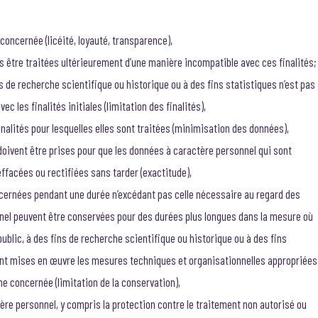
concernée (licéité, loyauté, transparence),
as être traitées ultérieurement d’une manière incompatible avec ces finalités; 
ins de recherche scientifique ou historique ou à des fins statistiques n’est pas
 les finalités initiales (limitation des finalités),
nalités pour lesquelles elles sont traitées (minimisation des données),
doivent être prises pour que les données à caractère personnel qui sont
 effacées ou rectifiées sans tarder (exactitude),
cernées pendant une durée n’excédant pas celle nécessaire au regard des
onnel peuvent être conservées pour des durées plus longues dans la mesure où
public, à des fins de recherche scientifique ou historique ou à des fins
ient mises en œuvre les mesures techniques et organisationnelles appropriées
nne concernée (limitation de la conservation),
re personnel, y compris la protection contre le traitement non autorisé ou