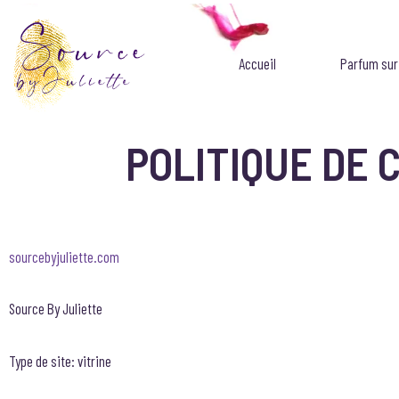
Aller
au
Accueil
Parfum su
contenu
POLITIQUE DE 
sourcebyjuliette.com
Source By Juliette
Type de site: vitrine