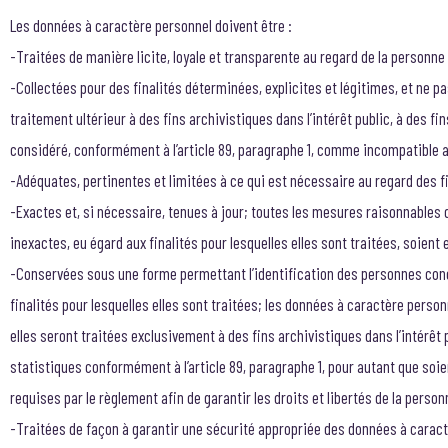
Les données à caractère personnel doivent être :
-Traitées de manière licite, loyale et transparente au regard de la personne 
-Collectées pour des finalités déterminées, explicites et légitimes, et ne p
traitement ultérieur à des fins archivistiques dans l’intérêt public, à des f
considéré, conformément à l’article 89, paragraphe 1, comme incompatible avec
-Adéquates, pertinentes et limitées à ce qui est nécessaire au regard des fi
-Exactes et, si nécessaire, tenues à jour; toutes les mesures raisonnables 
inexactes, eu égard aux finalités pour lesquelles elles sont traitées, soient
-Conservées sous une forme permettant l’identification des personnes con
finalités pour lesquelles elles sont traitées; les données à caractère pers
elles seront traitées exclusivement à des fins archivistiques dans l’intérêt 
statistiques conformément à l’article 89, paragraphe 1, pour autant que so
requises par le règlement afin de garantir les droits et libertés de la perso
-Traitées de façon à garantir une sécurité appropriée des données à caractè